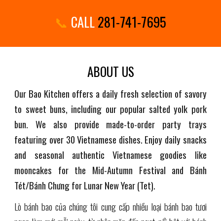
📞
CALL
281-741-7695
ABOUT US
Our Bao Kitchen offers a daily fresh selection of savory
to sweet buns, including our popular salted yolk pork
bun. We also provide made-to-order party trays
featuring over 30 Vietnamese dishes. Enjoy daily snacks
and seasonal authentic Vietnamese goodies like
mooncakes for the Mid-Autumn Festival and Bánh
Tét/Bánh Chưng for Lunar New Year (Tet).
Lò bánh bao của chúng tôi cung cấp nhiều loại bánh bao tươi